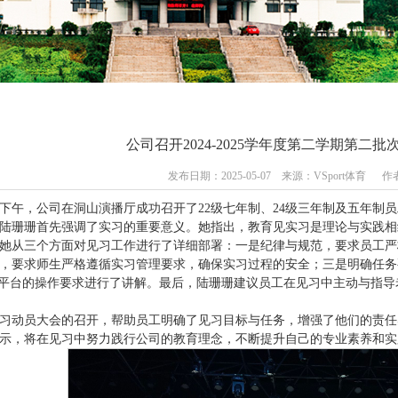
公司召开2024-2025学年度第二学期第二
发布日期：2025-05-07 来源：VSport体
日下午，公司在洞山演播厅成功召开了22级七年制、24级三年制及五年
陆珊珊首先强调了实习的重要意义。她指出，教育见实习是理论与实践相
她从三个方面对见习工作进行了详细部署：一是纪律与规范，要求员工严
，要求师生严格遵循实习管理要求，确保实习过程的安全；三是明确任务
”平台的操作要求进行了讲解。最后，陆珊珊建议员工在见习中主动与指
习动员大会的召开，帮助员工明确了见习目标与任务，增强了他们的责任
示，将在见习中努力践行公司的教育理念，不断提升自己的专业素养和实