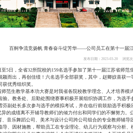
百舸争流竞扬帆 青春奋斗绽芳华——公司员工在第十一届
发布日期：2023-03-20 浏览
3日至5日，全省32所院校的159名选手参加了第十一届江苏省
脱颖而出，再创佳绩！六名选手全部获奖，其中，赵卿妏喜获一
司获优秀组织奖。
省师范生教学基本功大赛是对我省各院校教学理念、人才培养模
检验。教务处、后勤处围绕赛事积极开展组织协调工作，为选手
雪芬副处长多次参与选手的模拟考试，并在临行前鼓励选手积极
优异的成绩离不开辅导教师们的倾力付出和同学们的不懈努力。
rt体育、音乐舞蹈公司、美术与设计公司跨公司组合的专业教师辅
指导、因材施教，帮助员工在专业理论、幼儿行为观察与分析、