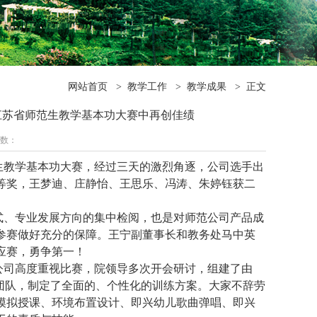
网站首页
>
教学工作
>
教学成果
>
正文
江苏省师范生教学基本功大赛中再创佳绩
次数：
师范生教学基本功大赛，经过三天的激烈角逐，公司选手出
等奖，王梦迪、庄静怡、王思乐、冯涛、朱婷钰获二
式、专业发展方向的集中检阅，也是对师范公司产品成
参赛做好充分的保障。王宁副董事长和教务处马中英
应赛，勇争第一！
公司高度重视比赛，院领导多次开会研讨，组建了由
导团队，制定了全面的、个性化的训练方案。大家不辞劳
模拟授课、环境布置设计、即兴幼儿歌曲弹唱、即兴