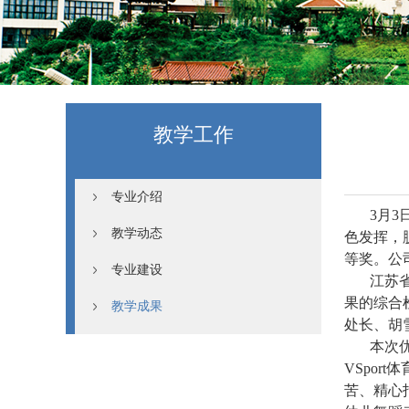
教学工作
专业介绍
3月
教学动态
色发挥，
等奖。公
专业建设
江苏
果的综合
教学成果
处长、胡
本次
VSpo
苦、精心